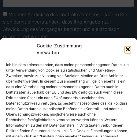
Mit dem Anklicken des Kontrollkästchens erklären Sie
sich damit einverstanden, dass Ihre Angaben zur
Abwicklung des Vorganges benutzt und elektronisch
gespeichert werden.
Cookie-Zustimmung
Lesen Sie hierzu bitte:
Datenschutzerklärung
verwalten
Senden
Ich bin damit einverstanden, dass meine personenbezogenen Daten u. a.
unter Verwendung von Cookies zu statistischen und Marketing-
Zwecken, sowie zur Nutzung von Sozialen Medien an Dritt-Anbieter
übermittelt werden. In diesem Zusammenhang willige ich ebenfalls ein,
dass eine Verarbeitung meiner personenbezogenen Daten auch in
Drittstaaten außerhalb der EU und des EWR erfolgt, auch wenn diese
Drittstaaten über kein nach EU-Standards ausreichendes
Datenschutzniveau verfügen. Es besteht insbesondere das Risiko, dass
AM Elements
meine Daten durch ausländische Behörden zu Kontroll- und oder zu
Marie-Jahn-Straße 22
Überwachungszwecken, möglicherweise auch ohne
Rechtsbehelfsmöglichkeiten, verarbeitet werden können. Weitere
30177 Hannover
Informationen zu den mit Datentransfers in Drittstaaten verbundenen
+49 (0)179 5921336
Risiken finden Sie unter diesem Link. Die Cookie-Einstellungen können
E-mail.: info@amelements.de
mit einem Klick auf "Einstellungen ansehen" individuell angepasst