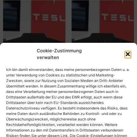
Cookie-Zustimmung
verwalten
Ich bin damit einverstanden, dass meine personenbezogenen Daten u. a.
Tesla Model 3/Y
Tesla Model 3/Y
unter Verwendung von Cookies zu statistischen und Marketing-
Kleiderbügel kpl. in
Kleiderbügel kpl. in Carbon
Zwecken, sowie zur Nutzung von Sozialen Medien an Dritt-Anbieter
Schwarz
übermittelt werden. In diesem Zusammenhang willige ich ebenfalls ein,
€
49,63
inkl. MwSt
dass eine Verarbeitung meiner personenbezogenen Daten auch in
€
43,03
inkl. MwSt
Drittstaaten außerhalb der EU und des EWR erfolgt, auch wenn diese
In den Warenkorb
Drittstaaten über kein nach EU-Standards ausreichendes
In den Warenkorb
Datenschutzniveau verfügen. Es besteht insbesondere das Risiko, dass
meine Daten durch ausländische Behörden zu Kontroll- und oder zu
Überwachungszwecken, möglicherweise auch ohne
Rechtsbehelfsmöglichkeiten, verarbeitet werden können. Weitere
Informationen zu den mit Datentransfers in Drittstaaten verbundenen
Risiken finden Sie unter diesem Link. Die Cookie-Einstellungen können