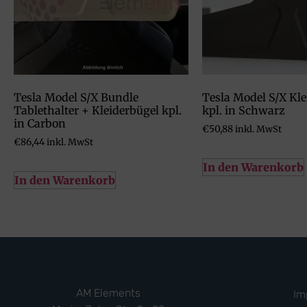
Tesla Model S/X Bundle
Tesla Model S/X Kle
Tablethalter + Kleiderbügel kpl.
kpl. in Schwarz
in Carbon
€
50,88
inkl. MwSt
€
86,44
inkl. MwSt
In den Warenkorb
In den Warenkorb
AM Elements
Im